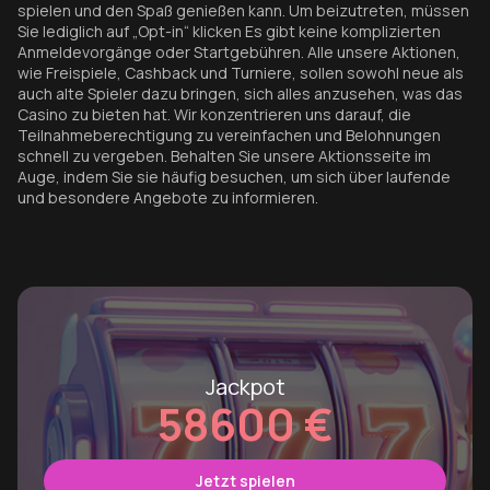
spielen und den Spaß genießen kann. Um beizutreten, müssen
Sie lediglich auf „Opt-in“ klicken Es gibt keine komplizierten
Anmeldevorgänge oder Startgebühren. Alle unsere Aktionen,
wie Freispiele, Cashback und Turniere, sollen sowohl neue als
auch alte Spieler dazu bringen, sich alles anzusehen, was das
Casino zu bieten hat. Wir konzentrieren uns darauf, die
Teilnahmeberechtigung zu vereinfachen und Belohnungen
schnell zu vergeben. Behalten Sie unsere Aktionsseite im
Auge, indem Sie sie häufig besuchen, um sich über laufende
und besondere Angebote zu informieren.
Jackpot
58600 €
Jetzt spielen