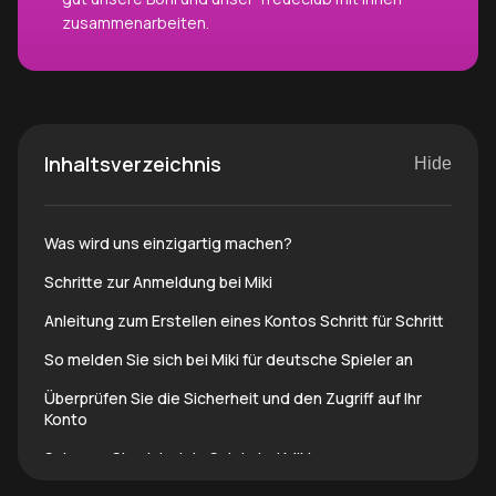
zusammenarbeiten.
Inhaltsverzeichnis
Hide
Was wird uns einzigartig machen?
Schritte zur Anmeldung bei Miki
Anleitung zum Erstellen eines Kontos Schritt für Schritt
So melden Sie sich bei Miki für deutsche Spieler an
Überprüfen Sie die Sicherheit und den Zugriff auf Ihr
Konto
Schauen Sie sich viele Spiele bei Miki an:
Spielautomaten, Tische und Live-Dealer