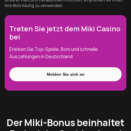
Ihre Boni häufig zu verwenden.
Treten Sie jetzt dem Miki Casino
bei
Erleben Sie Top-Spiele, Boni und schnelle
Auszahlungen in Deutschland.
Melden Sie sich an
Der Miki-Bonus beinhaltet