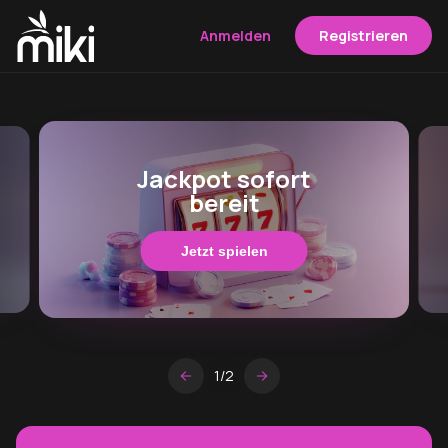
Anmelden
Registrieren
Jackpot sofort
bereit
Jetzt spielen
1/2