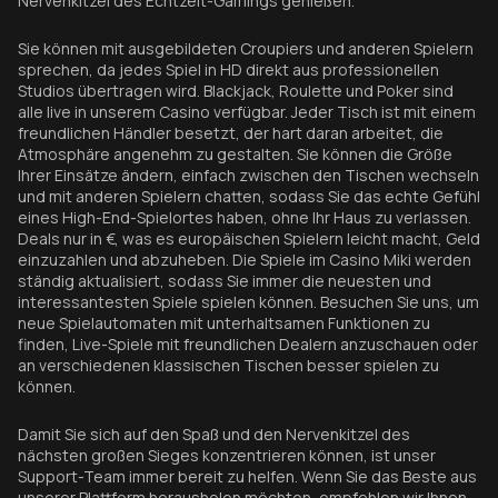
Nervenkitzel des Echtzeit-Gamings genießen.
Sie können mit ausgebildeten Croupiers und anderen Spielern
sprechen, da jedes Spiel in HD direkt aus professionellen
Studios übertragen wird. Blackjack, Roulette und Poker sind
alle live in unserem Casino verfügbar. Jeder Tisch ist mit einem
freundlichen Händler besetzt, der hart daran arbeitet, die
Atmosphäre angenehm zu gestalten. Sie können die Größe
Ihrer Einsätze ändern, einfach zwischen den Tischen wechseln
und mit anderen Spielern chatten, sodass Sie das echte Gefühl
eines High-End-Spielortes haben, ohne Ihr Haus zu verlassen.
Deals nur in €, was es europäischen Spielern leicht macht, Geld
einzuzahlen und abzuheben. Die Spiele im Casino Miki werden
ständig aktualisiert, sodass Sie immer die neuesten und
interessantesten Spiele spielen können. Besuchen Sie uns, um
neue Spielautomaten mit unterhaltsamen Funktionen zu
finden, Live-Spiele mit freundlichen Dealern anzuschauen oder
an verschiedenen klassischen Tischen besser spielen zu
können.
Damit Sie sich auf den Spaß und den Nervenkitzel des
nächsten großen Sieges konzentrieren können, ist unser
Support-Team immer bereit zu helfen. Wenn Sie das Beste aus
unserer Plattform herausholen möchten, empfehlen wir Ihnen,