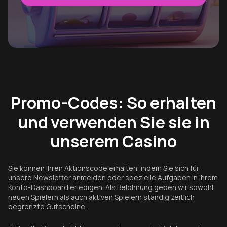
Promo-Codes: So erhalten
und verwenden Sie sie in
unserem Casino
Sie können Ihren Aktionscode erhalten, indem Sie sich für
unsere Newsletter anmelden oder spezielle Aufgaben in Ihrem
Konto-Dashboard erledigen. Als Belohnung geben wir sowohl
neuen Spielern als auch aktiven Spielern ständig zeitlich
begrenzte Gutscheine.