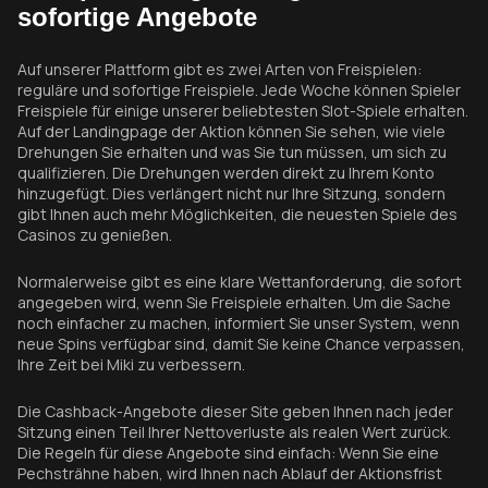
sofortige Angebote
Auf unserer Plattform gibt es zwei Arten von Freispielen:
reguläre und sofortige Freispiele. Jede Woche können Spieler
Freispiele für einige unserer beliebtesten Slot-Spiele erhalten.
Auf der Landingpage der Aktion können Sie sehen, wie viele
Drehungen Sie erhalten und was Sie tun müssen, um sich zu
qualifizieren. Die Drehungen werden direkt zu Ihrem Konto
hinzugefügt. Dies verlängert nicht nur Ihre Sitzung, sondern
gibt Ihnen auch mehr Möglichkeiten, die neuesten Spiele des
Casinos zu genießen.
Normalerweise gibt es eine klare Wettanforderung, die sofort
angegeben wird, wenn Sie Freispiele erhalten. Um die Sache
noch einfacher zu machen, informiert Sie unser System, wenn
neue Spins verfügbar sind, damit Sie keine Chance verpassen,
Ihre Zeit bei Miki zu verbessern.
Die Cashback-Angebote dieser Site geben Ihnen nach jeder
Sitzung einen Teil Ihrer Nettoverluste als realen Wert zurück.
Die Regeln für diese Angebote sind einfach: Wenn Sie eine
Pechsträhne haben, wird Ihnen nach Ablauf der Aktionsfrist