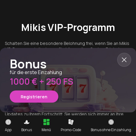
Mikis VIP-Programm
Schalten Sie eine besondere Belohnung frei, wenn Sie an Mikis
VIP-Programm teilnehmen. Sie können Ihre Casino-Erlebnisse
auf die nächste Stufe heben.
Bonus
Wenn Sie sich noch heute anmelden, erhalten Sie schnell
für die erste Einzahlung
Zugriff auf bessere Funktionen wie persönliche Kontomanager,
1000 € + 250 FS
schnellere Auszahlungen und höhere Einzahlungslimits. Wenn
Sie in unseren Rängen aufsteigen, senden wir Ihnen weitere
Angebote, die speziell auf Ihre Aktivität und Ihren Spielstil
Registrieren
zugeschnitten sind. Sie können VIP werden, indem Sie
regelmäßig Spiele in unserem Casino spielen. Sie können Ihren
Fortschritt in Ihrem Profil sehen und erhalten monatliche
Updates zu Ihrem Fortschritt. Sie werden sich immer an Ihre
Zeit mit Miki erinnern, denn sobald Sie dem Programm
beitreten, verfügen Sie über einen eigenen Support-Kanal,
App
Bonus
Promo-Code
Bonus ohne Einzahlung
Menü
werden zu privaten Veranstaltungen eingeladen und erhalten