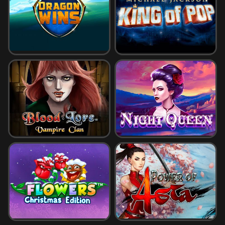
der Website der Plattform ist der schnellste Weg, Ein-
und Auszahlungen vorzunehmen
Zahlungsmethoden, denen Sie vertrauen können