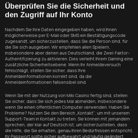
Überprüfen Sie die Sicherheit und
den Zugriff auf Ihr Konto
Nachdem Sie Ihre Daten eingegeben haben, wird Ihnen
möglicherweise per E-Mail oder SMS ein Bestätigungscode
zugesandt, um sicherzustellen, dass Sie die Person sind, für
die Sie sich ausgeben. Wir empfehlen allen Spielern,
insbesondere aber denen aus Deutschland, die Zwei-Faktor-
Authentifizierung zu aktivieren. Dies verleiht Ihrem Gaming eine
zusätzliche Sicherheitsebene. Wenn Ihr Anmeldeversuch
fehlschlägt, stellen Sie sicher, dass Ihre
Anmeldeinformationen korrekt sind, da die
Anmeldeinformationen fallsensibel sind.
Wenn Sie mit der Nutzung von Miki Casino fertig sind, stellen
Sie sicher, dass Sie sich jedes Mal abmelden, insbesondere
wenn Sie einen öffentlichen Computer verwenden. Haben Sie
Probleme? Nutzen Sie den Bereich „Kontakt“, um mit unserem
Support-Team in Kontakt zu treten. Sie können mit jemandem
sprechen, der klar auf Deutsch ist, um sicherzustellen, dass
die Hilfe, die Sie erhalten, genau Ihren Bedürfnissen entspricht.
Ihr Passwort sollte sicher aufbewahrt und häufig geändert