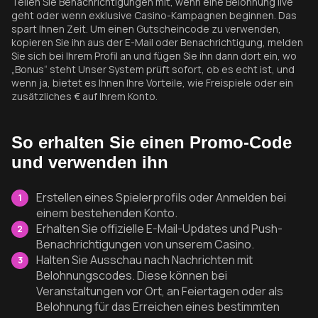
Teilen Sie Benachrichtigungen mit, wenn eine Belohnung live
geht oder wenn exklusive Casino-Kampagnen beginnen. Das
spart Ihnen Zeit. Um einen Gutscheincode zu verwenden,
kopieren Sie ihn aus der E-Mail oder Benachrichtigung, melden
Sie sich bei Ihrem Profil an und fügen Sie ihn dann dort ein, wo
„Bonus“ steht Unser System prüft sofort, ob es echt ist, und
wenn ja, bietet es Ihnen Ihre Vorteile, wie Freispiele oder ein
zusätzliches € auf Ihrem Konto.
So erhalten Sie einen Promo-Code
und verwenden ihn
Erstellen eines Spielerprofils oder Anmelden bei
einem bestehenden Konto.
Erhalten Sie offizielle E-Mail-Updates und Push-
Benachrichtigungen von unserem Casino.
Halten Sie Ausschau nach Nachrichten mit
Belohnungscodes. Diese können bei
Veranstaltungen vor Ort, an Feiertagen oder als
Belohnung für das Erreichen eines bestimmten