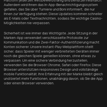
Plattform jederzeit wettbewerbsfähig und benutzerfreundlich.
Außerdem wird Ihnen das In-App-Benachrichtigungssystem
gefallen, das Sie über Turniere und Boni informiert, die nur
Ihnen zur Verfügung stehen. Diese Updates kommen schneller
als E-Mails oder Textnachrichten, sodass Sie wichtige Casino-
Möglichkeiten nie verpassen.
Sicherheit ist wie immer das Wichtigste. Jede Sitzung in der
Marken-App verwendet verschlüsselte Protokolle zur
Kommunikation und die Zwei-Faktor-Authentifizierung macht
Konten sicherer. Unsere Instant-Play-Webplattform stellt
sicher, dass Spieler mit weniger verbreiteten Geräten immer
noch die gleichen Spiele genießen können, ohne etwas zu
verpassen. Um eine sichere Verbindung herzustellen,
verwenden Sie die Browser Chrome, Safari oder Firefox. Diese
Browser unterstützen responsives Design und vollständige
mobile Funktionalität. Ihre Erfahrung mit der Marke bleibt gleich
und bietet mehr Funktionen, unabhängig davon, ob Sie die App
oder einen Browser verwenden.